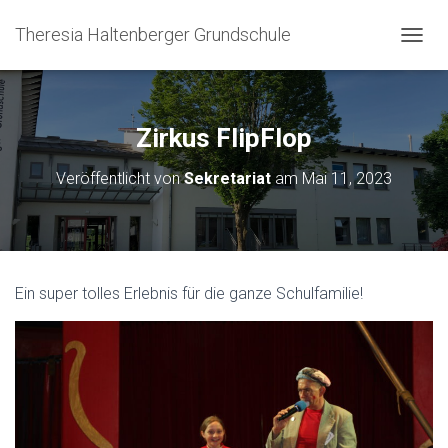
Theresia Haltenberger Grundschule
N
A
V
I
G
Zirkus FlipFlop
A
T
Veröffentlicht von
Sekretariat
am
Mai 11, 2023
I
O
N
U
M
S
Ein super tolles Erlebnis für die ganze Schulfamilie!
C
H
A
L
T
E
N