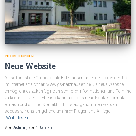
INFOMELDUNGEN
Neue Website
Ab sofort ist die Grundschule Balzhausen unter der folgenden URL
im Internet erreichbar: www.gs-balzhausen.de Die neue Website
ermöglicht es zukünftig noch schneller Informationen und Termine
zu kommunizieren. Ebenso kann über das neue Kontaktformular
einfach und schnell Kontakt mit uns aufgenommen werden,
sodass wir uns umgehend um ihren Fragen und Anliegen
Weiterlesen
Von
Admin
, vor
4 Jahren